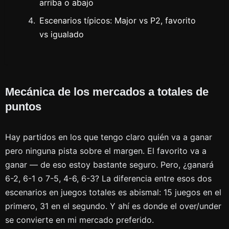
arriba o abajo
Escenarios típicos: Major vs P2, favorito
vs igualado
Mecánica de los mercados a totales de
puntos
Hay partidos en los que tengo claro quién va a ganar
pero ninguna pista sobre el margen. El favorito va a
ganar — de eso estoy bastante seguro. Pero, ¿ganará
6-2, 6-1 o 7-5, 4-6, 6-3? La diferencia entre esos dos
escenarios en juegos totales es abismal: 15 juegos en el
primero, 31 en el segundo. Y ahí es donde el over/under
se convierte en mi mercado preferido.