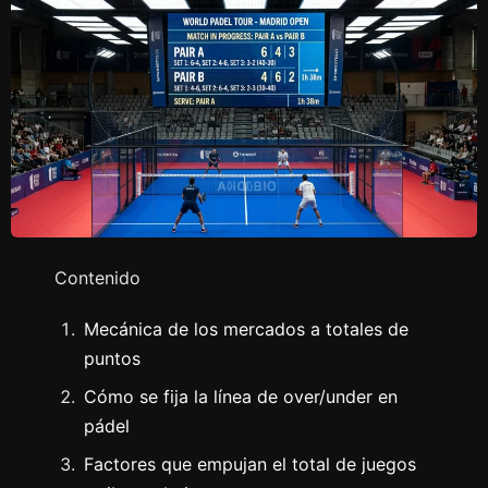
Contenido
Mecánica de los mercados a totales de
puntos
Cómo se fija la línea de over/under en
pádel
Factores que empujan el total de juegos