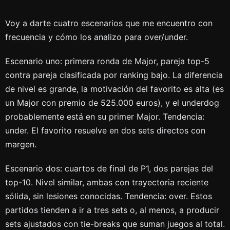
Voy a darte cuatro escenarios que me encuentro con
frecuencia y cómo los analizo para over/under.
Escenario uno: primera ronda de Major, pareja top-5
contra pareja clasificada por ranking bajo. La diferencia
de nivel es grande, la motivación del favorito es alta (es
un Major con premio de 525.000 euros), y el underdog
probablemente está en su primer Major. Tendencia:
under. El favorito resuelve en dos sets directos con
margen.
Escenario dos: cuartos de final de P1, dos parejas del
top-10. Nivel similar, ambas con trayectoria reciente
sólida, sin lesiones conocidas. Tendencia: over. Estos
partidos tienden a ir a tres sets o, al menos, a producir
sets ajustados con tie-breaks que suman juegos al total.