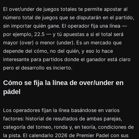
El over/under de juegos totales te permite apostar al
número total de juegos que se disputarán en el partido,
sin importar quién gane. El operador fija una línea —
por ejemplo, 22.5 — y tú apuestas a si el total será
mayor (over) o menor (under). Es un mercado que
depende del cómo, no del quién, y eso lo hace
interesante para partidos donde el ganador está claro
pero el desarrollo es incierto.
Cómo se fija la línea de over/under en
pádel
Los operadores fijan la línea basándose en varios
factores: historial de resultados de ambas parejas,
categoría del torneo, ronda y, en teoría, condiciones de
la pista. El calendario 2026 de Premier Padel con sus