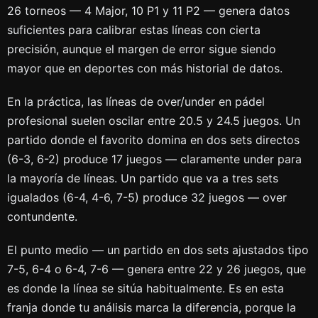
26 torneos — 4 Major, 10 P1 y 11 P2 — genera datos
suficientes para calibrar estas líneas con cierta
precisión, aunque el margen de error sigue siendo
mayor que en deportes con más historial de datos.
En la práctica, las líneas de over/under en pádel
profesional suelen oscilar entre 20.5 y 24.5 juegos. Un
partido donde el favorito domina en dos sets directos
(6-3, 6-2) produce 17 juegos — claramente under para
la mayoría de líneas. Un partido que va a tres sets
igualados (6-4, 4-6, 7-5) produce 32 juegos — over
contundente.
El punto medio — un partido en dos sets ajustados tipo
7-5, 6-4 o 6-4, 7-6 — genera entre 22 y 26 juegos, que
es donde la línea se sitúa habitualmente. Es en esta
franja donde tu análisis marca la diferencia, porque la