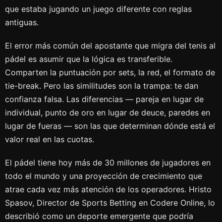
que estaba jugando un juego diferente con reglas
antiguas.
El error más común del apostante que migra del tenis al
pádel es asumir que la lógica es transferible.
Comparten la puntuación por sets, la red, el formato de
tie-break. Pero las similitudes son la trampa: te dan
confianza falsa. Las diferencias — pareja en lugar de
individual, punto de oro en lugar de deuce, paredes en
lugar de fueras — son las que determinan dónde está el
valor real en las cuotas.
El pádel tiene hoy más de 30 millones de jugadores en
todo el mundo y una proyección de crecimiento que
atrae cada vez más atención de los operadores. Hristo
Spasov, Director de Sports Betting en Codere Online, lo
describió como un deporte emergente que podría