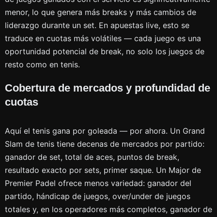
menor, lo que genera más breaks y más cambios de
liderazgo durante un set. En apuestas live, esto se
traduce en cuotas más volátiles — cada juego es una
oportunidad potencial de break, no solo los juegos de
resto como en tenis.
Cobertura de mercados y profundidad de
cuotas
Aquí el tenis gana por goleada — por ahora. Un Grand
Slam de tenis tiene decenas de mercados por partido:
ganador de set, total de aces, puntos de break,
resultado exacto por sets, primer saque. Un Major de
Premier Padel ofrece menos variedad: ganador del
partido, hándicap de juegos, over/under de juegos
totales y, en los operadores más completos, ganador de