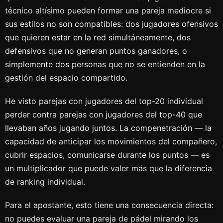
técnico altísimo pueden formar una pareja mediocre si
sus estilos no son compatibles: dos jugadores ofensivos
que quieren estar en la red simultáneamente, dos
defensivos que no generan puntos ganadores, o
simplemente dos personas que no se entienden en la
gestión del espacio compartido.
He visto parejas con jugadores del top-20 individual
perder contra parejas con jugadores del top-40 que
llevaban años jugando juntos. La compenetración — la
capacidad de anticipar los movimientos del compañero,
cubrir espacios, comunicarse durante los puntos — es
un multiplicador que puede valer más que la diferencia
de ranking individual.
Para el apostante, esto tiene una consecuencia directa:
no puedes evaluar una pareja de pádel mirando los