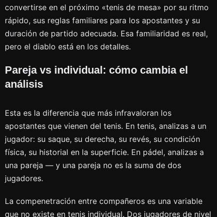
convertirse en el próximo «tenis de mesa» por su ritmo
rápido, sus reglas familiares para los apostantes y su
duración de partido adecuada. Esa familiaridad es real,
pero el diablo está en los detalles.
Pareja vs individual: cómo cambia el
análisis
Esta es la diferencia que más infravaloran los
apostantes que vienen del tenis. En tenis, analizas a un
jugador: su saque, su derecha, su revés, su condición
física, su historial en la superficie. En pádel, analizas a
una pareja — y una pareja no es la suma de dos
jugadores.
La compenetración entre compañeros es una variable
que no existe en tenis individual. Dos jugadores de nivel