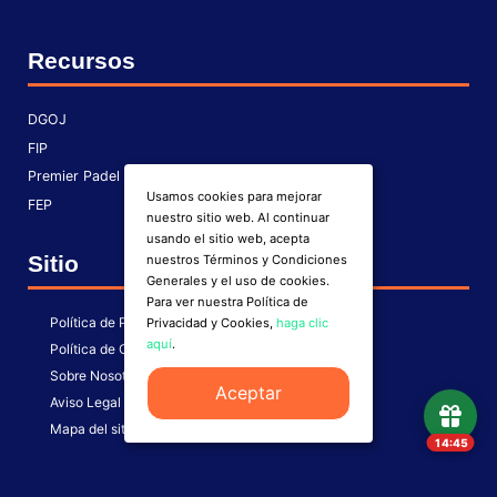
Recursos
DGOJ
FIP
Premier Padel
Usamos cookies para mejorar
FEP
nuestro sitio web. Al continuar
usando el sitio web, acepta
Sitio
nuestros Términos y Condiciones
Generales y el uso de cookies.
Para ver nuestra Política de
Política de Privacidad
Privacidad y Cookies,
haga clic
aquí
.
Política de Cookies
Sobre Nosotros
Aceptar
Aviso Legal
Mapa del sitio
14:45