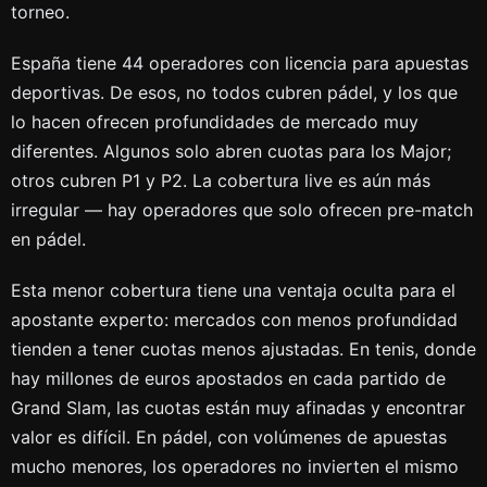
torneo.
España tiene 44 operadores con licencia para apuestas
deportivas. De esos, no todos cubren pádel, y los que
lo hacen ofrecen profundidades de mercado muy
diferentes. Algunos solo abren cuotas para los Major;
otros cubren P1 y P2. La cobertura live es aún más
irregular — hay operadores que solo ofrecen pre-match
en pádel.
Esta menor cobertura tiene una ventaja oculta para el
apostante experto: mercados con menos profundidad
tienden a tener cuotas menos ajustadas. En tenis, donde
hay millones de euros apostados en cada partido de
Grand Slam, las cuotas están muy afinadas y encontrar
valor es difícil. En pádel, con volúmenes de apuestas
mucho menores, los operadores no invierten el mismo