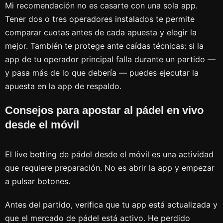
Mi recomendación no es casarte con una sola app.
Tener dos o tres operadores instalados te permite
comparar cuotas antes de cada apuesta y elegir la
mejor. También te protege ante caídas técnicas: si la
app de tu operador principal falla durante un partido —
y pasa más de lo que debería — puedes ejecutar la
apuesta en la app de respaldo.
Consejos para apostar al pádel en vivo
desde el móvil
El live betting de pádel desde el móvil es una actividad
que requiere preparación. No es abrir la app y empezar
a pulsar botones.
Antes del partido, verifica que tu app está actualizada y
que el mercado de pádel está activo. He perdido