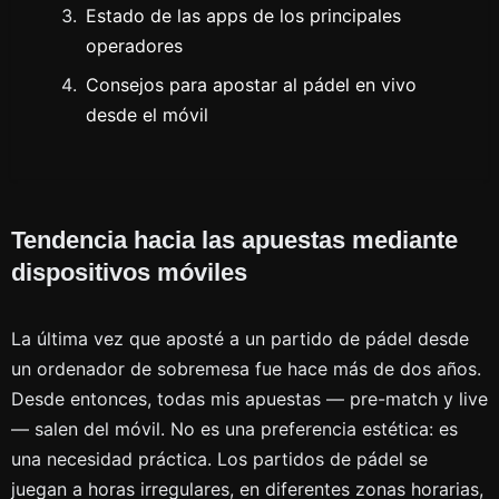
Estado de las apps de los principales
operadores
Consejos para apostar al pádel en vivo
desde el móvil
Tendencia hacia las apuestas mediante
dispositivos móviles
La última vez que aposté a un partido de pádel desde
un ordenador de sobremesa fue hace más de dos años.
Desde entonces, todas mis apuestas — pre-match y live
— salen del móvil. No es una preferencia estética: es
una necesidad práctica. Los partidos de pádel se
juegan a horas irregulares, en diferentes zonas horarias,